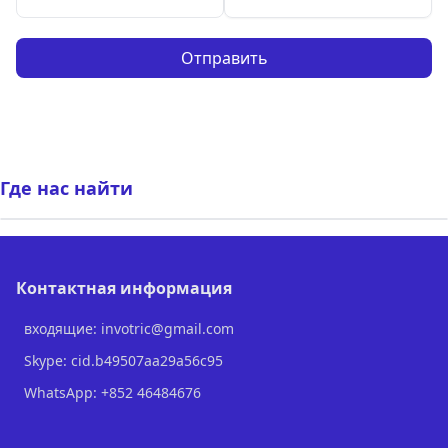
Отправить
Где нас найти
Контактная информация
входящие: invotric@gmail.com
Skype: cid.b49507aa29a56c95
WhatsApp: +852 46484676