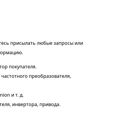
тесь присылать любые запросы или
формацию.
тор покупателя.
я частотного преобразователя,
on и т. д.
теля, инвертора, привода.