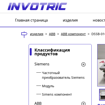
Главная страница
изделия
новос
изделия
>
ABB
>
ABB компонент
>
DSSB-01
Классификация
продуктов
Siemens
Частотный
преобразователь Siemens
Модуль
Simens компонент
ABB