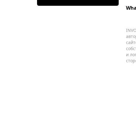
Wha
INVO
авто
сайт
собс
и ло
стор