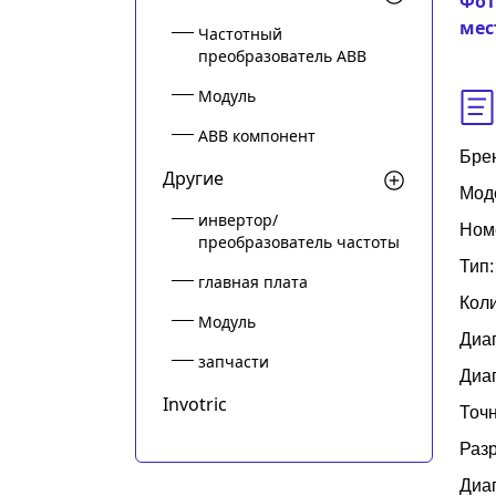
Фот
мес
Частотный
преобразователь ABB
Модуль
ABB компонент
Бре
Другие
Мод
инвертор/
Ном
преобразователь частоты
Тип
главная плата
Коли
Модуль
Диап
запчасти
Диап
Invotric
Точн
Раз
Диап