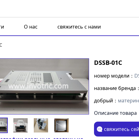
ти
О нас
свяжитесь с нами
C
DSSB-01C
номер модели：
D
название бренда
добрый：
материн
Описание товара
свяжитесь се