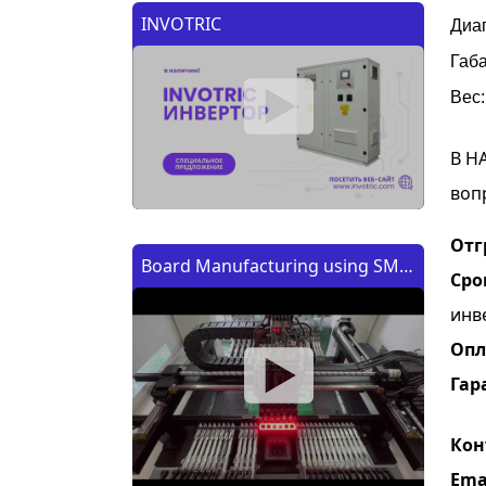
INVOTRIC
Диап
Габа
Вес:
В Н
воп
Отг
Board Manufacturing using SMT
Сро
Machine | Изготовление платы
инв
с помощью SMT (CMT) машины
Опл
Гар
Кон
Ema