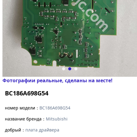
Фотографии реальные, сделаны на месте!
BC186A698G54
номер модели：
BC186A698G54
название бренда：
Mitsubishi
добрый：
плата драйвера