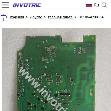
Ru
изделия
>
Другие
>
главная плата
>
BC186A698G54