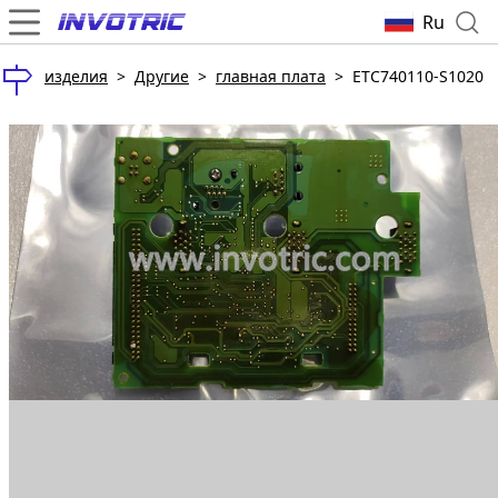
Ru
изделия
>
Другие
>
главная плата
>
ETC740110-S1020