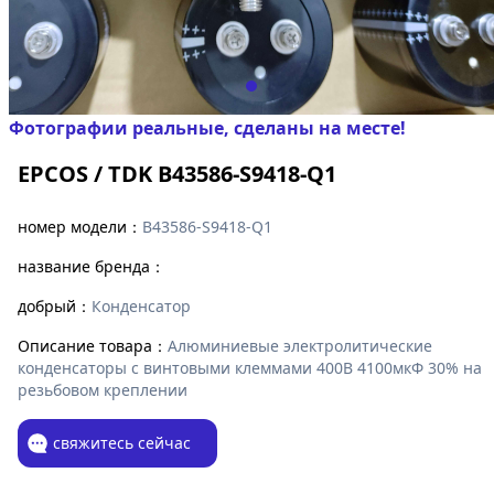
Фотографии реальные, сделаны на месте!
EPCOS / TDK B43586-S9418-Q1
номер модели：
B43586-S9418-Q1
название бренда：
добрый：
Конденсатор
Описание товара：
Алюминиевые электролитические
конденсаторы с винтовыми клеммами 400В 4100мкФ 30% на
резьбовом креплении
свяжитесь сейчас