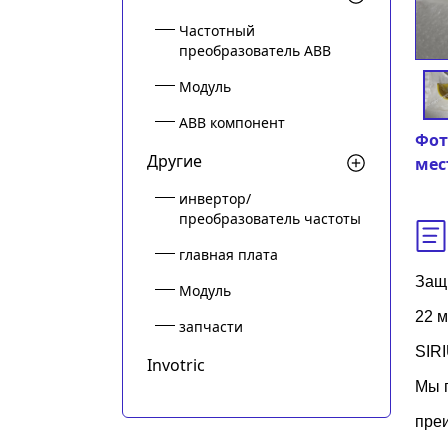
Частотный
преобразователь ABB
Модуль
ABB компонент
Фот
Другие
мес
инвертор/
преобразователь частоты
главная плата
Защи
Модуль
22 м
запчасти
SIR
Invotric
Мы 
пре