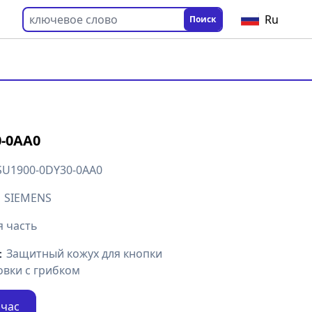
Ru
Поиск
0-0AA0
SU1900-0DY30-0AA0
：
SIEMENS
я часть
：
Защитный кожух для кнопки
овки с грибком
йчас