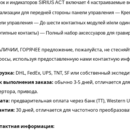
пок и индикаторов SIRIUS ACT включает 4 настраиваемые 
нализации для передней стороны панели управления — Кр
ели управления — До шести контактных модулей и/или один
отипные контакты) — Полный набор аксессуаров для грави
АЛИЧИИ, ГОРЯЧЕЕ предложение, пожалуйста, не стесняй
росы, используя предоставленную нами контактную ин
рузка:
DHL, FedEx, UPS, TNT, SF или собственный экспеди
к выполнения заказа:
обычно 3-5 дней, отличается дл
ертора, привода.
ата:
предварительная оплата через банк (TT), Western Uni
антия:
30 дней, отличается для частотного преобразова
тактная информация: