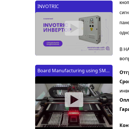
кно
INVOTRIC
сиг
пан
одн
В Н
воп
Board Manufacturing using SMT
Отг
Machine | Изготовление платы
Сро
с помощью SMT (CMT) машины
инв
Опл
Гар
Кон