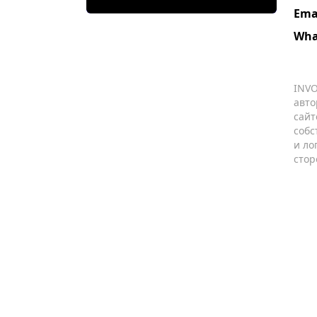
Ema
Wha
INVO
авто
сайт
собс
и ло
стор