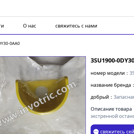
ти
О нас
свяжитесь с нами
DY30-0AA0
3SU1900-0DY3
номер модели：
3
название бренда
добрый：
Запасна
Описание товара
экстренной остан
свяжитесь се