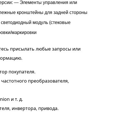
версии: — Элементы управления или
епежные кронштейны для задней стороны
 светодиодный модуль (стековые
ровки/маркировки
тесь присылать любые запросы или
формацию.
тор покупателя.
я частотного преобразователя,
on и т. д.
теля, инвертора, привода.