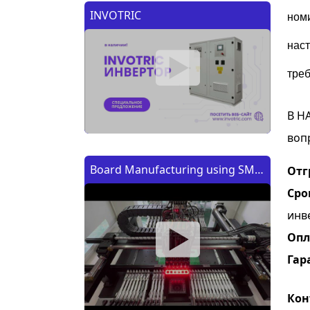
INVOTRIC
ном
нас
тре
В Н
воп
Board Manufacturing using SMT
Отг
Machine | Изготовление платы
Сро
с помощью SMT (CMT) машины
инв
Опл
Гар
Кон