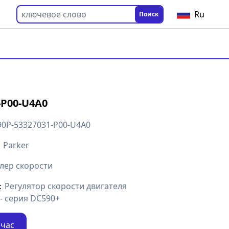
Ru
Поиск
-P00-U4A0
90P-53327031-P00-U4A0
：
Parker
лер скорости
：
Регулятор скорости двигателя
- серия DC590+
йчас