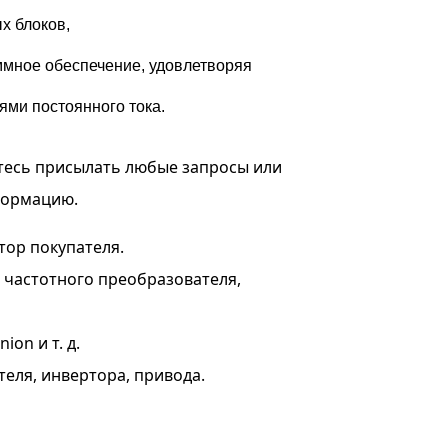
х блоков,
мное обеспечение, удовлетворяя
ми постоянного тока.
тесь присылать любые запросы или
формацию.
тор покупателя.
я частотного преобразователя,
on и т. д.
теля, инвертора, привода.