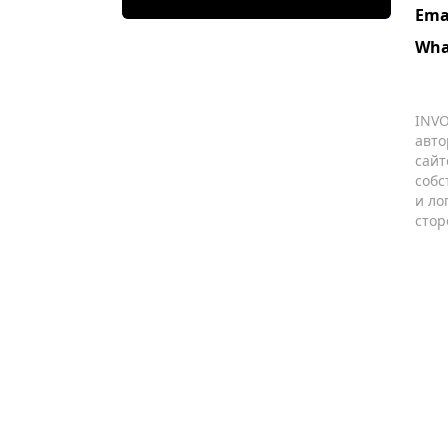
Ema
Wha
INVO
авто
сайт
собс
и ло
стор