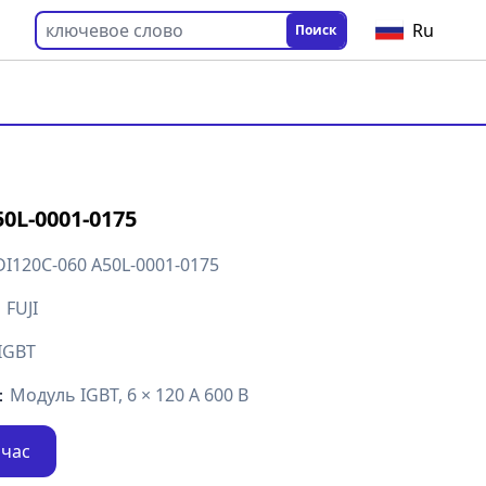
Ru
Поиск
50L-0001-0175
DI120C-060 A50L-0001-0175
：
FUJI
IGBT
：
Модуль IGBT, 6 × 120 А 600 В
йчас