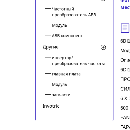
Фот
мес
Частотный
преобразователь ABB
Модуль
ABB компонент
6DI
Другие
Моду
инвертор/
Опи
преобразователь частоты
6DI
главная плата
ПРО
Модуль
СИЛ
запчасти
6 X
Invotric
600
FAN
ГАР