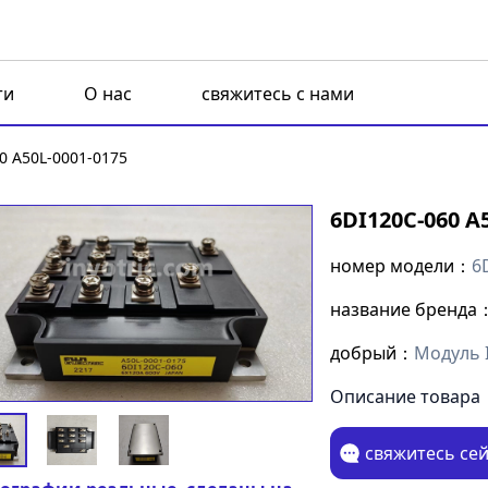
ти
О нас
свяжитесь с нами
0 A50L-0001-0175
6DI120C-060 A
номер модели：
6
название бренда
добрый：
Модуль 
Описание товара
свяжитесь се