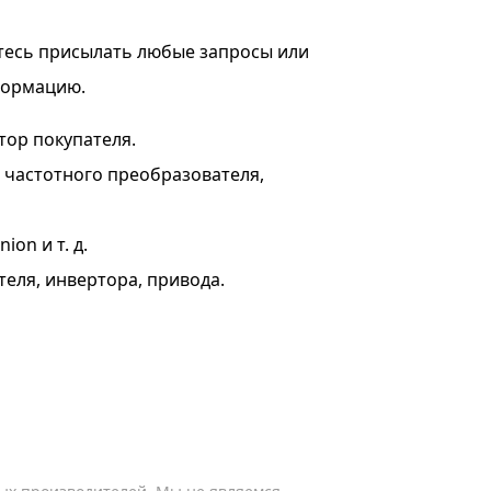
тесь присылать любые запросы или
формацию.
тор покупателя.
я частотного преобразователя,
on и т. д.
теля, инвертора, привода.