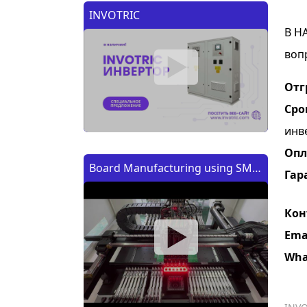
INVOTRIC
В Н
воп
Отг
Сро
инв
Опл
Board Manufacturing using SMT
Гар
Machine | Изготовление платы
с помощью SMT (CMT) машины
Кон
Ema
Wha