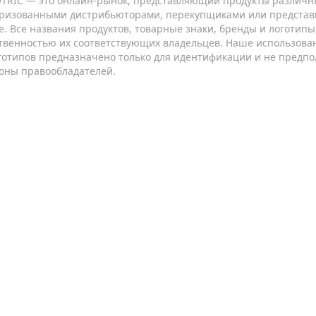
TRIC — это онлайн-рынок, представляющий продукты различн
ризованными дистрибьюторами, перекупщиками или представ
е. Все названия продуктов, товарные знаки, бренды и логотип
твенностью их соответствующих владельцев. Наше использован
готипов предназначено только для идентификации и не предпо
оны правообладателей.