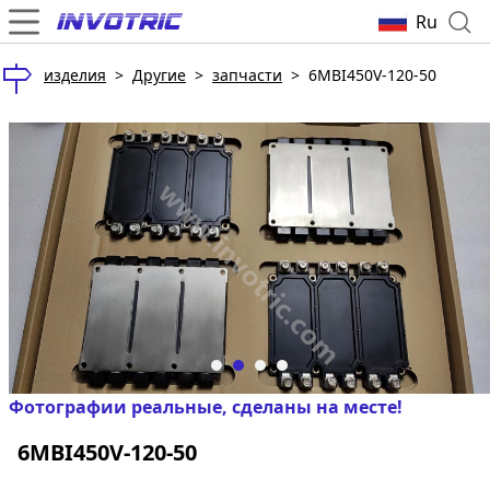
Ru
изделия
>
Другие
>
запчасти
>
6MBI450V-120-50
Фотографии реальные, сделаны на месте!
6MBI450V-120-50