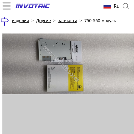
Ru
изделия
>
Другие
>
запчасти
>
750-560 модуль