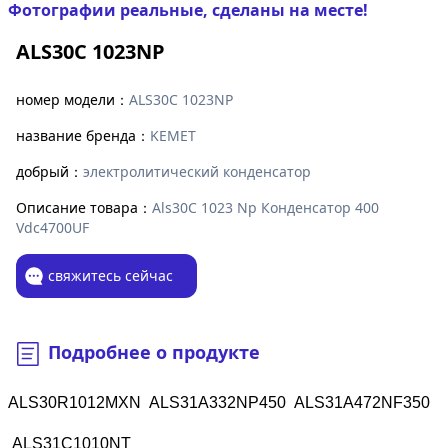
Фотографии реальные, сделаны на месте!
ALS30C 1023NP
номер модели：
ALS30C 1023NP
название бренда：
KEMET
добрый：
электролитический конденсатор
Описание товара：
Als30C 1023 Np Конденсатор 400
Vdc4700UF
свяжитесь сейчас
Подробнее о продукте
ALS30R1012MXN ALS31A332NP450 ALS31A472NF350
ALS31C1010NT