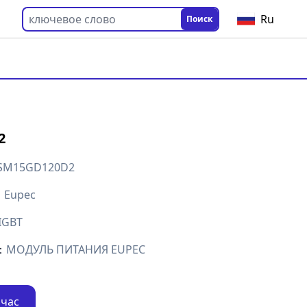
Ru
Поиск
2
SM15GD120D2
：
Eupec
IGBT
：
МОДУЛЬ ПИТАНИЯ EUPEC
йчас