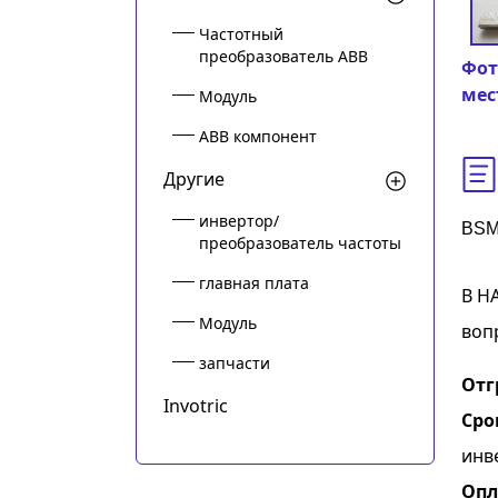
Частотный
преобразователь ABB
Фот
мес
Модуль
ABB компонент
Другие
инвертор/
BSM
преобразователь частоты
главная плата
В Н
Модуль
воп
запчасти
Отг
Invotric
Сро
инв
Опл