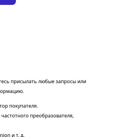
тесь присылать любые запросы или
формацию.
тор покупателя.
я частотного преобразователя,
on и т. д.