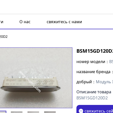
ти
О нас
свяжитесь с нами
20D2
BSM15GD120D
номер модели：
B
название бренда
добрый：
Модуль 
Описание товара
BSM15GD120D2
свяжитесь се