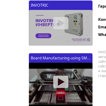
INVOTRIC
Гар
Кон
Ema
Wha
INVO
авто
Board Manufacturing using SMT
сайт
Machine | Изготовление платы
собс
и ло
с помощью SMT (CMT) машины
стор