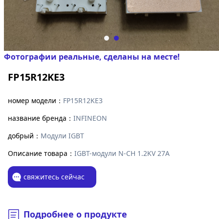
Фотографии реальные, сделаны на месте!
FP15R12KE3
номер модели：
FP15R12KE3
название бренда：
INFINEON
добрый：
Модули IGBT
Описание товара：
IGBT-модули N-CH 1.2KV 27A
свяжитесь сейчас
Подробнее о продукте