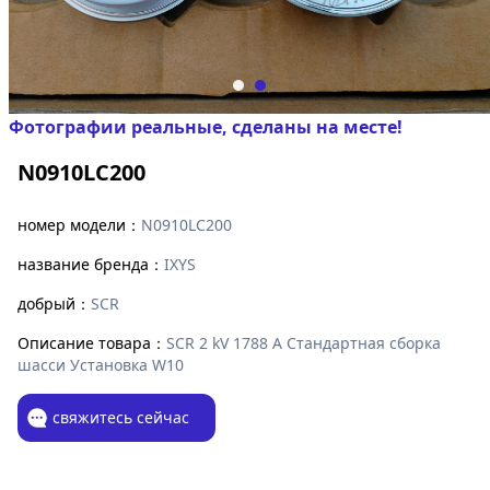
Фотографии реальные, сделаны на месте!
N0910LC200
номер модели：
N0910LC200
название бренда：
IXYS
добрый：
SCR
Описание товара：
SCR 2 kV 1788 A Стандартная сборка
шасси Установка W10
свяжитесь сейчас