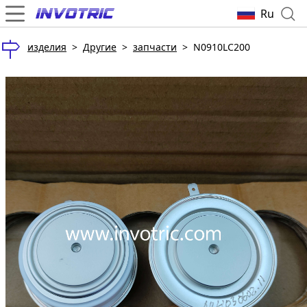
Ru
изделия
>
Другие
>
запчасти
>
N0910LC200