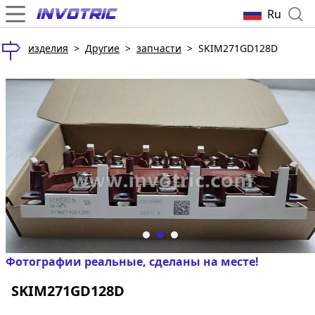
Ru
изделия
>
Другие
>
запчасти
>
SKIM271GD128D
Фотографии реальные, сделаны на месте!
SKIM271GD128D