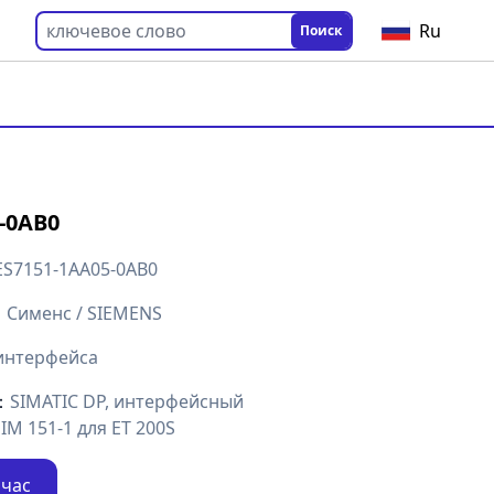
Ru
Поиск
-0AB0
ES7151-1AA05-0AB0
：
Сименс / SIEMENS
интерфейса
：
SIMATIC DP, интерфейсный
IM 151-1 для ET 200S
йчас