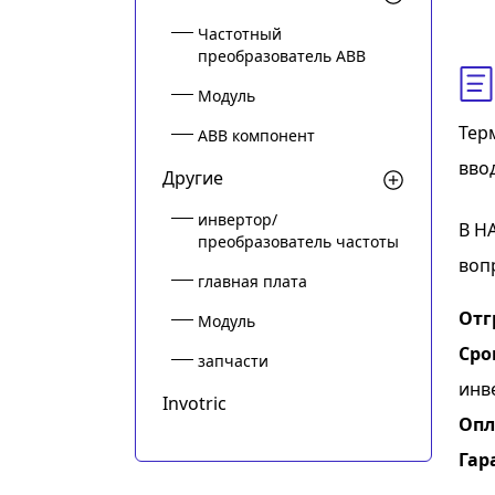
Частотный
преобразователь ABB
Модуль
Тер
ABB компонент
вво
Другие
инвертор/
В Н
преобразователь частоты
воп
главная плата
Отг
Модуль
Сро
запчасти
инв
Invotric
Опл
Гар