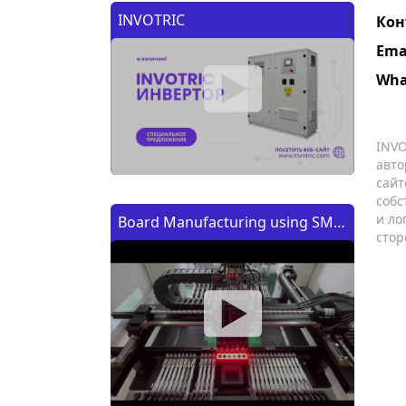
INVOTRIC
Кон
Ema
Wha
INVO
авто
сайт
собс
и ло
Board Manufacturing using SMT
стор
Machine | Изготовление платы
с помощью SMT (CMT) машины