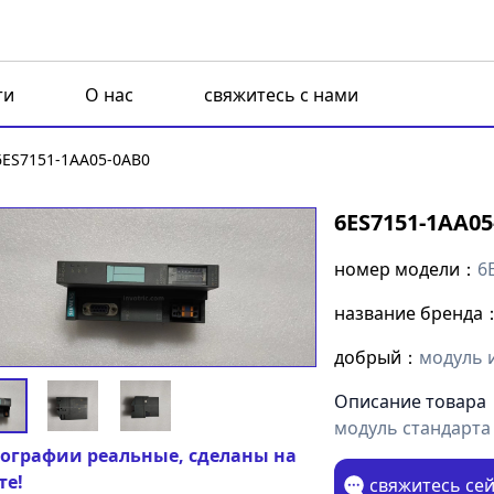
ти
О нас
свяжитесь с нами
6ES7151-1AA05-0AB0
6ES7151-1AA05
номер модели：
6
название бренда
добрый：
модуль 
Описание товара
модуль стандарта 
ографии реальные, сделаны на
те!
свяжитесь се