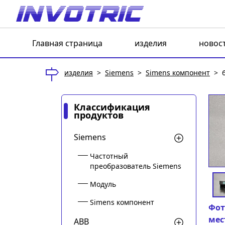
Главная страница
изделия
новос
изделия
>
Siemens
>
Simens компонент
>
Классификация
продуктов
Siemens
Частотный
преобразователь Siemens
Модуль
Simens компонент
Фот
мес
ABB