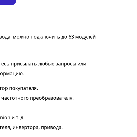
вода; можно подключить до 63 модулей
тесь присылать любые запросы или
формацию.
тор покупателя.
я частотного преобразователя,
on и т. д.
теля, инвертора, привода.