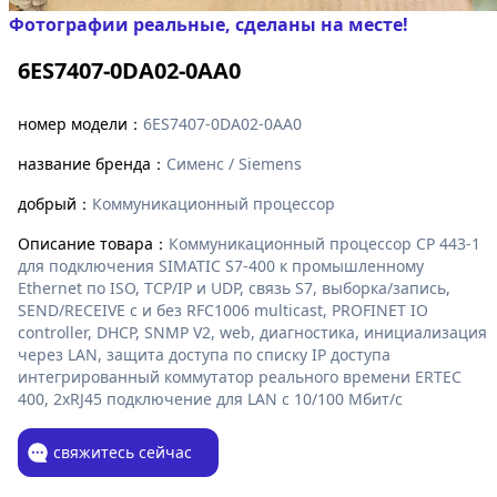
Фотографии реальные, сделаны на месте!
6ES7407-0DA02-0AA0
номер модели：
6ES7407-0DA02-0AA0
название бренда：
Сименс / Siemens
добрый：
Коммуникационный процессор
Описание товара：
Коммуникационный процессор CP 443-1
для подключения SIMATIC S7-400 к промышленному
Ethernet по ISO, TCP/IP и UDP, связь S7, выборка/запись,
SEND/RECEIVE с и без RFC1006 multicast, PROFINET IO
controller, DHCP, SNMP V2, web, диагностика, инициализация
через LAN, защита доступа по списку IP доступа
интегрированный коммутатор реального времени ERTEC
400, 2xRJ45 подключение для LAN с 10/100 Мбит/с
свяжитесь сейчас