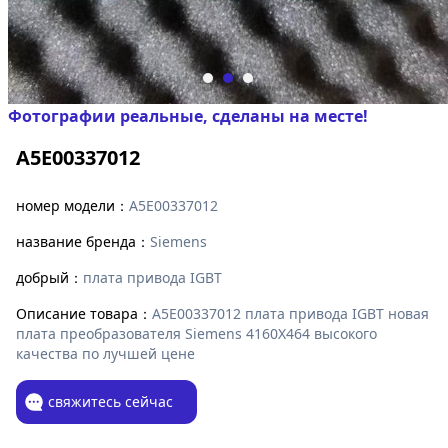
Фотографии реальные, сделаны на месте!
A5E00337012
номер модели：
A5E00337012
название бренда：
Siemens
добрый：
плата привода IGBT
Описание товара：
A5E00337012 плата привода IGBT новая
плата преобразователя Siemens 4160X464 высокого
качества по лучшей цене
свяжитесь сейчас