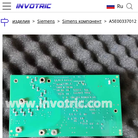
Ru
изделия
>
Siemens
>
Simens компонент
>
A5E00337012