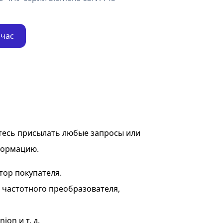
йчас
тесь присылать любые запросы или
формацию.
тор покупателя.
я частотного преобразователя,
on и т. д.