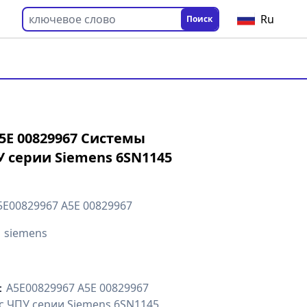
Ru
Поиск
A5E 00829967 Системы
У серии Siemens 6SN1145
5E00829967 A5E 00829967
：
siemens
：
A5E00829967 A5E 00829967
с ЧПУ серии Siemens 6SN1145