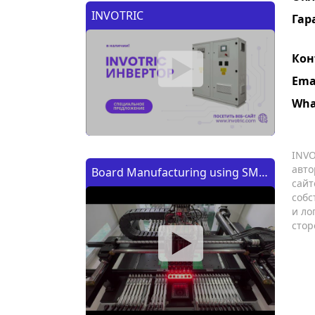
INVOTRIC
Гар
Кон
Ema
Wha
INVO
авто
Board Manufacturing using SMT
сайт
Machine | Изготовление платы
собс
и ло
с помощью SMT (CMT) машины
стор