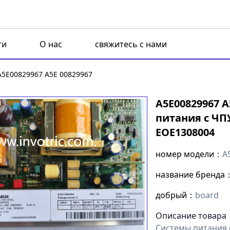
ти
О нас
свяжитесь с нами
A5E00829967 A5E 00829967
A5E00829967 
питания с ЧП
EOE1308004
номер модели：
A
название бренда
добрый：
board
Описание товара
Системы питания 