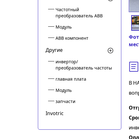
Частотный
преобразователь ABB
Модуль
Фот
ABB компонент
мес
Другие
инвертор/
преобразователь частоты
главная плата
В Н
Модуль
воп
запчасти
Отг
Invotric
Сро
инв
Опл