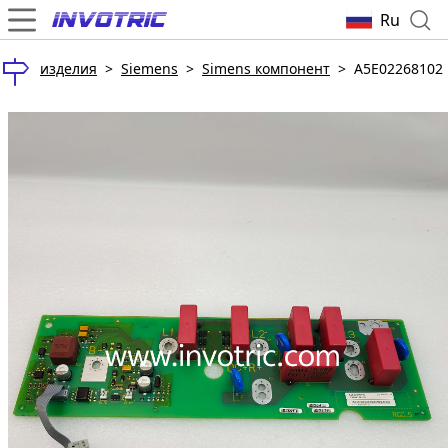
Ru
изделия
>
Siemens
>
Simens компонент
>
A5E02268102