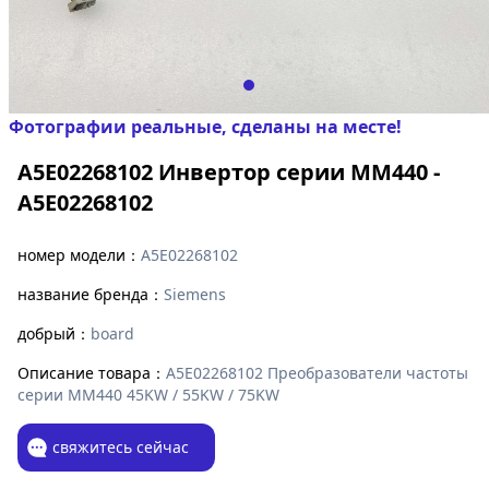
Фотографии реальные, сделаны на месте!
A5E02268102 Инвертор серии MM440 -
A5E02268102
номер модели：
A5E02268102
название бренда：
Siemens
добрый：
board
Описание товара：
A5E02268102 Преобразователи частоты
серии MM440 45KW / 55KW / 75KW
свяжитесь сейчас