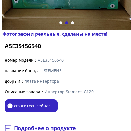
Фотографии реальные, сделаны на месте!
A5E35156540
номер модели：
A5E35156540
название бренда：
SIEMENS
добрый：
плата инвертора
Описание товара：
Инвертор Siemens G120
свяжитесь сейчас
Подробнее о продукте