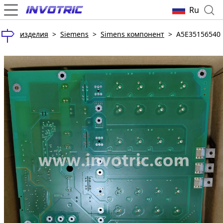
Ru
изделия
>
Siemens
>
Simens компонент
>
A5E35156540