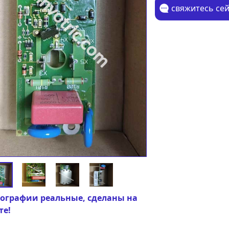
свяжитесь се
ографии реальные, сделаны на
те!