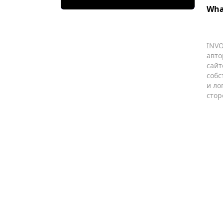
Wha
INVO
авто
сайт
собс
и ло
стор