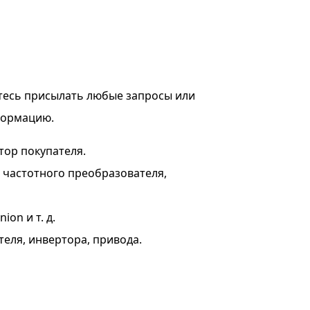
тесь присылать любые запросы или
формацию.
тор покупателя.
я частотного преобразователя,
on и т. д.
теля, инвертора, привода.