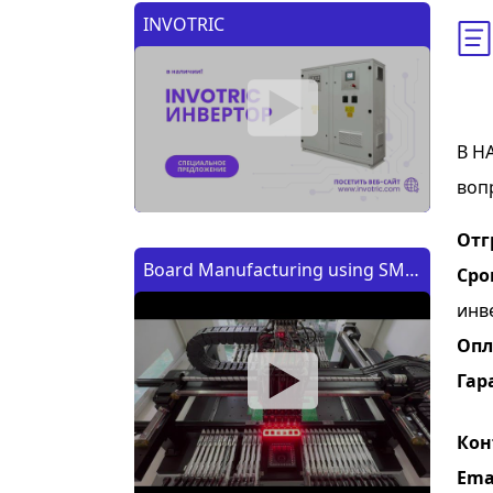
INVOTRIC
В Н
воп
Отг
Board Manufacturing using SMT
Сро
Machine | Изготовление платы
инв
с помощью SMT (CMT) машины
Опл
Гар
Кон
Ema