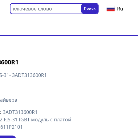
Ru
Поиск
3600R1
IS-31- 3ADT313600R1
：
райвера
：
3ADT313600R1
 FIS-31 IGBT модуль с платой
3611P2101