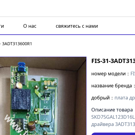
ти
О нас
свяжитесь с нами
1- 3ADT313600R1
FIS-31-3ADT31
номер модели：
F
название бренда
добрый：
плата д
Описание товара
SKD75GAL123D16L2
драйвера 3ADT31