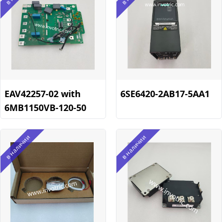
EAV42257-02 with
6SE6420-2AB17-5AA1
6MB1150VB-120-50
в наличии
в наличии