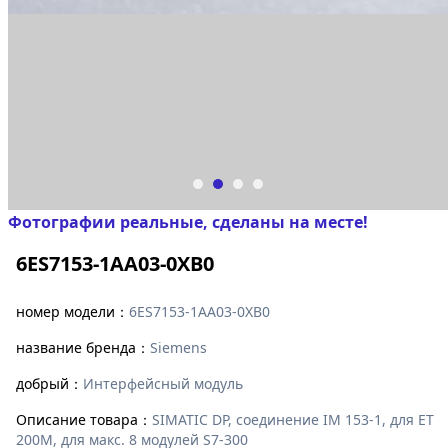
Фотографии реальные, сделаны на месте!
6ES7153-1AA03-0XB0
номер модели：
6ES7153-1AA03-0XB0
название бренда：
Siemens
добрый：
Интерфейсный модуль
Описание товара：
SIMATIC DP, соединение IM 153-1, для ET
200M, для макс. 8 модулей S7-300