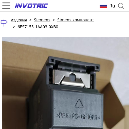
Ru
изделия
>
Siemens
>
Simens компонент
>
6ES7153-1AA03-0XB0